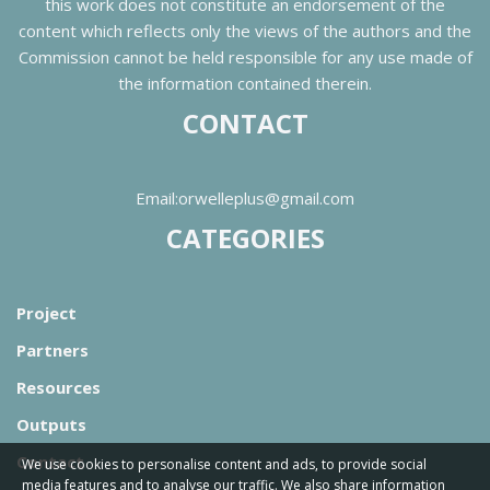
this work does not constitute an endorsement of the
content which reflects only the views of the authors and the
Commission cannot be held responsible for any use made of
the information contained therein.
CONTACT
Email:orwelleplus@gmail.com
CATEGORIES
Project
Partners
Resources
Outputs
Contact
We use cookies to personalise content and ads, to provide social
media features and to analyse our traffic. We also share information